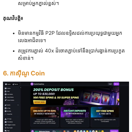
សម្រាប់អ្នកភ្នាល់ខ្ពស់។
គុណវិបត្តិ៖
មិនមានកម្មវិធី P2P ដែលឧទ្ទិសដល់ការប្រយុទ្ធជាមួយអ្នក
លេងអាជីពទេ។
តម្រូវការភ្នាល់ 40x ដ៏ចោតភ្ជាប់ទៅនឹងប្រាក់រង្វាន់ការប្រកួត
សំខាន់។
6. កាស៊ីណូ Coin