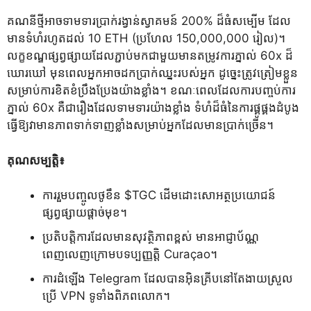
គណនីថ្មីអាចទាមទារប្រាក់រង្វាន់ស្វាគមន៍ 200% ដ៏ធំសម្បើម ដែល
មានទំហំរហូតដល់ 10 ETH (ប្រហែល 150,000,000 រៀល)។
លក្ខខណ្ឌផ្សព្វផ្សាយដែលភ្ជាប់មកជាមួយមានតម្រូវការភ្នាល់ 60x ដ៏
ឃោរឃៅ មុនពេលអ្នកអាចដកប្រាក់ឈ្នះរបស់អ្នក ដូច្នេះត្រូវត្រៀមខ្លួន
សម្រាប់ការខិតខំប្រឹងប្រែងយ៉ាងខ្លាំង។ ខណៈពេលដែលការបញ្ចប់ការ
ភ្នាល់ 60x គឺជារឿងដែលទាមទារយ៉ាងខ្លាំង ទំហំដ៏ធំនៃការផ្គូផ្គងដំបូង
ធ្វើឱ្យវាមានភាពទាក់ទាញខ្លាំងសម្រាប់អ្នកដែលមានប្រាក់ច្រើន។
គុណសម្បត្តិ៖
ការរួមបញ្ចូលថូខឹន $TGC ដើមដោះសោអត្ថប្រយោជន៍
ផ្សព្វផ្សាយផ្តាច់មុខ។
ប្រតិបត្តិការដែលមានសុវត្ថិភាពខ្ពស់ មានអាជ្ញាប័ណ្ណ
ពេញលេញក្រោមបទប្បញ្ញត្តិ Curaçao។
ការដំឡើង Telegram ដែលបានអ៊ិនគ្រីបនៅតែងាយស្រួល
ប្រើ VPN ទូទាំងពិភពលោក។