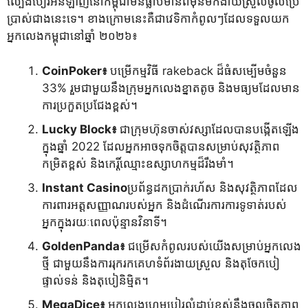
ល្បែងបៀរអនឡាញនៅកម្ពុជាមិនធ្លាប់មានពីមុនមកងាយស្រួលចូលប្រើ
ប្រាស់ជាងនេះទេ។ ខាងក្រោមនេះគឺជាវេទិកាកំពូលៗដែលទទួលយក
អ្នកលេងកម្ពុជានៅឆ្នាំ ២០២៦៖
CoinPoker៖
បម្រើកម្មវិធី rakeback ដ៏ធំសម្បើមចំនួន
33% រួមជាមួយនឹងក្រុមអ្នកលេងខ្នាតតូច និងមធ្យមដែលមាន
ការប្រកួតប្រជែងខ្ពស់។
Lucky Block៖
ជាក្រុមហ៊ុនចាស់វស្សាដែលបានបង្កើតឡើង
ក្នុងឆ្នាំ 2022 ដែលអ្នកអាចទុកចិត្តបានសម្រាប់សុវត្ថិភាព
កម្រិតខ្ពស់ និងកេរ្តិ៍ឈ្មោះឧស្សាហកម្មដ៏រឹងមាំ។
Instant Casino
ប្រព័ន្ធដកប្រាក់រហ័ស និងសុវត្ថិភាពដែល
ការពារអត្តសញ្ញាណរបស់អ្នក និងដំណើរការការទូទាត់របស់
អ្នកក្នុងរយៈពេលប៉ុន្មានវិនាទី។
GoldenPanda៖
ជម្រើសកំពូលរបស់យើងសម្រាប់អ្នកលេង
ថ្មី ជាមួយនឹងការរុករកគេហទំព័រងាយស្រួល និងតុចែកបៀ
ផ្ទាល់ទន់ និងតុបៀនិម្មិត។
MegaDice៖
អ្នកលេងហ្គេមបៀរលំដាប់ខ្ពស់នឹងចូលចិត្តភាព