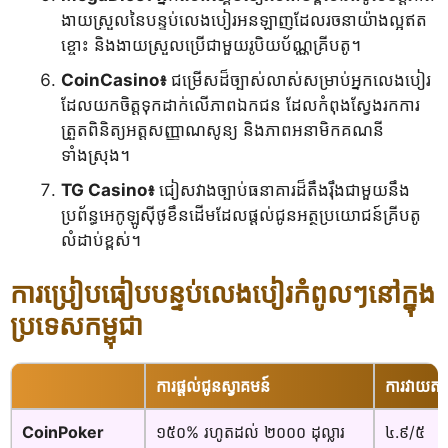
ងាយស្រួលនៃបន្ទប់លេងបៀរអនឡាញដែលរចនាយ៉ាងល្អឥត
ខ្ចោះ និងងាយស្រួលប្រើជាមួយរូបិយប័ណ្ណគ្រីបតូ។
CoinCasino៖
ជម្រើសដ៏ច្បាស់លាស់សម្រាប់អ្នកលេងបៀរ
ដែលយកចិត្តទុកដាក់លើភាពឯកជន ដែលកំពុងស្វែងរកការ
ត្រួតពិនិត្យអត្តសញ្ញាណសូន្យ និងភាពអនាមិកគណនី
ទាំងស្រុង។
TG Casino៖
ជៀសវាងច្បាប់ធនាគារដ៏តឹងរ៉ឹងជាមួយនឹង
ប្រព័ន្ធអេកូឡូស៊ីថូខឹនដើមដែលផ្តល់ជូនអត្ថប្រយោជន៍គ្រីបតូ
លំដាប់ខ្ពស់។
ការប្រៀបធៀបបន្ទប់លេងបៀរកំពូលៗនៅក្នុង
ប្រទេសកម្ពុជា
ការផ្តល់ជូនស្វាគមន៍
ការវាយតម្
CoinPoker
១៥០% រហូតដល់ ២០០០ ដុល្លារ
៤.៩/៥