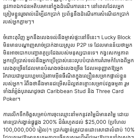
នូវភាពឯកជនអតិបរមានៅក្នុងដំណើរការនេះ។ នៅពេលដែលអ្នក
ត្រៀមខ្លួនរួចរាល់ដើម្បីដកប្រាក់ ប្រព័ន្ធនឹងដំណើរការសំណើដកប្រាក់
របស់អ្នកភ្លាមៗ។
ចំពោះតុវិញ អ្នកនឹងលេងទល់នឹងម្ចាស់ផ្ទះនៅទីនេះ។ Lucky Block
មិនមានបណ្តាញសាច់ប្រាក់ងាយស្រួល P2P ទេ ដែលមានន័យថាអ្នក
មិនអាចបោកបញ្ឆោតគូប្រជែងរបស់មនុស្សបានទេ។ កង្វះសកម្មភាព
អ្នកប្រើប្រាស់ទល់នឹងអ្នកប្រើប្រាស់នេះលុបបំបាត់ការគំរាមកំហែងពីអ្នក
លេងតុច្រើនដែលមានបំណងចង់លេងច្រើន ដែលអនុញ្ញាតឱ្យអ្នក
រីករាយជាមួយហ្គេមបៀរតាមអ៊ីនធឺណិតក្នុងល្បឿនសម្រាកផ្ទាល់ខ្លួន
របស់អ្នក។ រំពឹងថានឹងមានជម្រើសដ៏ល្អឥតខ្ចោះសម្រាប់វគ្គធម្មតា រួម
ទាំងវ៉ារ្យ៉ង់បុរាណដូចជា Caribbean Stud និង Three Card
Poker។
ការលើកទឹកចិត្តសម្រាប់ការចុះឈ្មោះនាំមកនូវតម្លៃដ៏មានតម្លៃ ដោយ
មានប្រាក់រង្វាន់ផ្គូផ្គង 200% ដ៏ធំរហូតដល់ $25,000 (ប្រហែល
100,000,000 រៀល)។ ប្រាក់រង្វាន់ត្រូវបានដោះសោជាលំដាប់ 10%
ដែលតម្រូវឱ្យមានសកម្មភាពច្រើនគួរសមដើម្បីជម្រះឱ្យបានទាំងស្រុង។