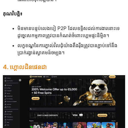
គុណវិបត្តិ៖
មិនមានបន្ទប់លេងបៀ P2P ដែលឧទ្ទិសដល់ការងារនោះទេ
ដូច្នេះសកម្មភាពត្រូវបានកំណត់ចំពោះហ្គេមផ្ទះនិម្មិត។
លក្ខខណ្ឌ​នៃ​ការ​ភ្នាល់​វិល​ជុំ​យ៉ាង​តឹងរ៉ឹង​ត្រូវ​បាន​ភ្ជាប់​ទៅ​នឹង​
ប្រាក់​រង្វាន់​ស្វាគមន៍​ចម្បង។
4. ហ្គោលដិនផេនដា