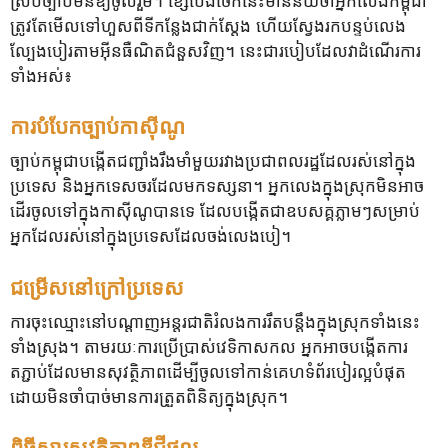
ស្របច្បាប់មិនឱ្យចូលរួម។ ខ្សែបែងចែកនេះមានន័យថាអ្នកលេងកម្ពុជា
ត្រូវតែមើលទៅហួសពីទីកន្លែងជាក់ស្តែង ហើយស្វែងរកបន្ទប់លេង
ល្បែងបៀរតាមអ៊ីនធឺណិតជំនួសវិញ។ នេះជារបៀបដែលវាដំណើរការ
ទាំងអស់៖
ការបំបែកច្បាប់កាស៊ីណូ
ច្បាប់កម្ពុជាបង្កើតជញ្ជាំងរឹងមាំមួយរវាងប្រជាពលរដ្ឋដែលរស់នៅក្នុង
ប្រទេស និងអ្នកទេសចរដែលមកទស្សនា។ អ្នកលេងក្នុងស្រុកមិនអាច
ដើរចូលទៅក្នុងកាស៊ីណូបានទេ ដែលបង្កើតជាឧបសគ្គភ្លាមៗសម្រាប់
អ្នកដែលរស់នៅក្នុងប្រទេសដែលចង់លេងបៀ។
ជម្រើសនៅក្រៅប្រទេស
ការចុះឈ្មោះនៅបណ្តាញអន្តរជាតិរំលងការរឹតបន្តឹងក្នុងស្រុកទាំងនេះ
ទាំងស្រុង។ តាមរយៈការប្រើប្រាស់វេទិកាសកល អ្នកអាចបង្កើតការ
តភ្ជាប់ដែលមានសុវត្ថិភាពដើម្បីចូលទៅកាន់គេហទំព័របៀរល្អបំផុត
ដោយមិនចាំបាច់មានការត្រួតពិនិត្យក្នុងស្រុក។
ពិធីសារសុវត្ថិភាពឌីជីថល