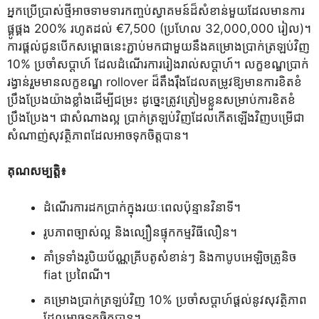
អ្នកប្រើប្រាស់ថ្មីអាចទាមទារកញ្ចប់ស្វាគមន៍ដ៏សំខាន់មួយដែលមានការ
ផ្គូផ្គង 200% រហូតដល់ €7,500 (ប្រហែល 32,000,000 រៀល)។
ការផ្តល់ជូនបើកសម្ពោធនេះភ្ជាប់មកជាមួយនឹងគម្រោងប្រាក់ត្រឡប់វិញ
10% ប្រចាំសប្តាហ៍ ដែលដំណើរការរៀងរាល់សប្តាហ៍។ លក្ខខណ្ឌប្រាក់
រង្វាន់រួមមានលក្ខខណ្ឌ rollover ដ៏តឹងរ៉ឹងដែលតម្រូវឱ្យមានការខិតខំ
ប្រឹងប្រែងយ៉ាងខ្លាំងដើម្បីជម្រះ ដូច្នេះត្រូវត្រៀមខ្លួនសម្រាប់ការខិតខំ
ប្រឹងប្រែង។ ជាសំណាងល្អ ប្រាក់ត្រឡប់វិញដែលកើតឡើងវិញបម្រើជា
សំណាញ់សុវត្ថិភាពដែលអាចទុកចិត្តបាន។
គុណសម្បត្តិ៖
ដំណើរការដកប្រាក់ក្នុងរយៈពេលប៉ុន្មានវិនាទី។
រូបភាព​ច្បាស់​ល្អ និង​ល្បឿន​ផ្ទុក​កម្មវិធី​លឿន។
គាំទ្រទាំងរូបិយប័ណ្ណគ្រីបតូសំខាន់ៗ និងកាបូបអេឡិចត្រូនិច
fiat ប្រពៃណី។
គម្រោងប្រាក់ត្រឡប់វិញ 10% ប្រចាំសប្តាហ៍ផ្តល់នូវសុវត្ថិភាព
ដែលអាចទុកចិត្តបាន។