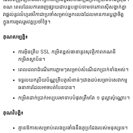
ខណៈពេលដែលការចេញផ្សាយជាបន្តបន្ទាប់ទាមទារភាពស៊ីសង្វាក់គ្នា
វាផ្តល់នូវលំហូរថវិកាជាប្រចាំសម្រាប់អ្នកលេងដែលមានការប្តេជ្ញាចិត្ត
ក្នុងការចូលរួមវគ្គប្រចាំថ្ងៃ។
គុណសម្បត្តិ៖
ការអ៊ិនគ្រីប SSL កម្រិតខ្ពស់ធានានូវសុវត្ថិភាពគណនី
កម្រិតស្ថាប័ន។
ពេលវេលាដំណើរការភ្លាមៗសម្រាប់សំណើដកប្រាក់ទាំងអស់។
ទទួលយករូបិយប័ណ្ណគ្រីបតូសំខាន់ៗជាងដប់សម្រាប់សេវាកម្ម
ធនាគារដែលអាចបត់បែនបាន។
កម្រិតដាក់ប្រាក់អប្បបរមាទាបបំផុតត្រឹមតែ ១ ដុល្លារប៉ុណ្ណោះ។
គុណវិបត្តិ៖
គ្មានឱកាសសម្រាប់លេងប្រឆាំងនឹងគូប្រជែងរបស់មនុស្សទេ។