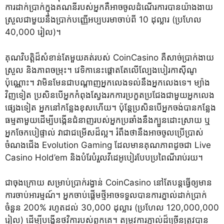
ការដាក់ប្រាក់ក្នុងគណនីរបស់អ្នកគឺអាចចូលដំណើរការបានយ៉ាងងាយ
ស្រួលជាមួយនឹងប្រាក់បញ្ញើអប្បបរមាចាប់ពី 10 ដុល្លារ (ប្រហែល
40,000 រៀល)។
គុណវិបត្តិដ៏សំខាន់តែមួយគត់របស់ CoinCasino គឺសាច់ប្រាក់ងាយ
ស្រួល និងភាពចម្រុះ។ វេទិកានេះផ្តោតតែលើល្បែងបៀរកាស៊ីណូ
ប៉ុណ្ណោះ។ វាមិនមែនជាបណ្តាញអ្នកលេងទល់នឹងអ្នកលេងទេ។ ម្យ៉ាង
វិញទៀត ប្រសិនបើអ្នកកំពុងស្វែងរកការប្រកួតប្រជែងជាមួយអ្នកលេង
ផ្សេងទៀត អ្នកនៅកន្លែងខុសហើយ។ ប៉ុន្តែប្រសិនបើអ្នកចង់បានកន្លែង
ធម្មតាមួយដើម្បីបង្កើនជំនាញរបស់អ្នកប្រឆាំងនឹងក្បួនដោះស្រាយ ឬ
អ្នកចែកបៀផ្ទាល់ វាជាជម្រើសដ៏ល្អ។ រំពឹងថានឹងអាចចូលប្រើប្រាស់
ចំណងជើង Evolution Gaming ដែលមានគុណភាពដូចជា Live
Casino Hold’em និងបំរែបំរួលវីដេអូបៀរបែបប្រពៃណីរាប់រយ។
ជាចុងក្រោយ សម្រាប់ប្រាក់រង្វាន់ CoinCasino នៅតែបន្តធ្វើឲ្យមាន
ការចាប់អារម្មណ៍។ អ្នកចាប់ផ្តើមថ្មីអាចទទួលបានការភ្នាល់ដាក់ប្រាក់
ចំនួន 200% រហូតដល់ 30,000 ដុល្លារ (ប្រហែល 120,000,000
រៀល) ដើម្បីបង្កើនថវិការបស់ពួកគេ។ តម្រូវការភ្នាល់ដ៏ច្រើនត្រូវបាន