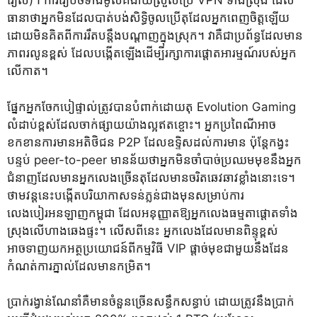
រៀល)។ ការរៀបចំទាំងមូលគឺងាយស្រួលប្រើ VPN ទាំងស្រុង ដែល
ធានាថាអ្នកមិនដែលបាត់បង់សិទ្ធិចូលប្រើតុដែលអ្នកពេញចិត្តឡើយ
ដោយមិនគិតពីការរឹតបន្តឹងបណ្តាញក្នុងស្រុក។ វាគឺជាប្រព័ន្ធដែលមាន
ភាពរលូនខ្ពស់ ដែលបង្កើតឡើងដើម្បីរក្សាការផ្តោតអារម្មណ៍របស់អ្នក
លើកាត។
ផ្នែកអ្នកចែកបៀផ្ទាល់ត្រូវបានបំពាក់ដោយតុ Evolution Gaming
លំដាប់ខ្ពស់ដែលចាក់ផ្សាយយ៉ាងល្អឥតខ្ចោះ។ អ្នកប្រពៃណីអាច
ខកខានការមានអតិថិជន P2P ដែលឧទ្ទិសដល់ការមាន ប៉ុន្តែកង្វះ
បន្ទប់ peer-to-peer មានន័យថាអ្នកមិនចាំបាច់ប្រឈមមុខនឹងអ្នក
ជំនាញដែលមានអ្នកលេងច្រើនតុដែលមានចរិតឆេវឆាវខ្លាំងនោះទេ។
ថាមវន្តនេះបង្កើតបរិយាកាសទន់ភ្លន់ជាងមុនសម្រាប់ការ
លេងបៀរអនឡាញកម្ពុជា ដែលអនុញ្ញាតឱ្យអ្នកលេងធម្មតាផ្តោតទាំង
ស្រុងលើហាងឆេងផ្ទះ។ លើសពីនេះ អ្នកលេងដែលមានពិន្ទុខ្ពស់
អាចទាញយកអត្ថប្រយោជន៍ពីកម្មវិធី VIP ផ្តាច់មុខជាមួយនឹងដែន
កំណត់ការភ្នាល់ដែលមានកម្រិត។
ប្រាក់រង្វាន់ណែនាំគឺមានចំនួនច្រើនសន្ធឹកសន្ធាប់ ដោយត្រូវនឹងប្រាក់