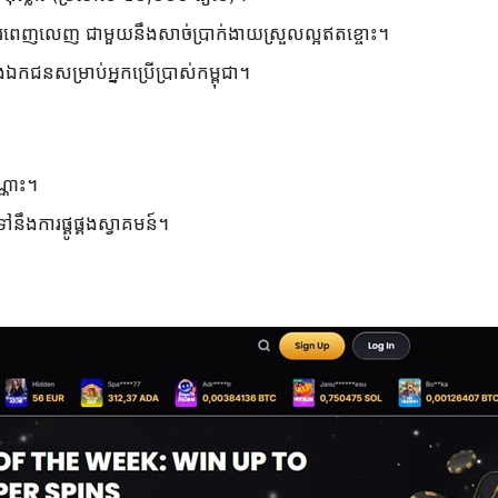
រពេញលេញ ជាមួយនឹងសាច់ប្រាក់ងាយស្រួលល្អឥតខ្ចោះ។
កជនសម្រាប់អ្នកប្រើប្រាស់កម្ពុជា។
ណ្ណោះ។
ៅនឹងការផ្គូផ្គងស្វាគមន៍។