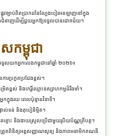
ាពផ្លូវច្បាប់ពិតប្រាកដនៃល្បែងបៀរអនឡាញនៅក្នុង
្នកជំនាញដើម្បីជួយអ្នកឱ្យទទួលបានជោគជ័យ។
សកម្ពុជា
ទទួលយកអ្នកលេងកម្ពុជានៅឆ្នាំ ២០២៦៖
ការប្រកួតប្រជែងខ្ពស់។
ិតខ្ពស់ និងកេរ្តិ៍ឈ្មោះឧស្សាហកម្មដ៏រឹងមាំ។
កក្នុងរយៈពេលប៉ុន្មានវិនាទី។
ល់ទន់ និងតុបៀនិម្មិត។
ចោះ និងងាយស្រួលប្រើជាមួយរូបិយប័ណ្ណគ្រីបតូ។
្រួតពិនិត្យអត្តសញ្ញាណសូន្យ និងភាពអនាមិកគណនី