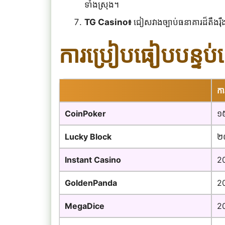
ទាំងស្រុង។
TG Casino៖
ជៀសវាងច្បាប់ធនាគារដ៏តឹងរ៉ឹ
ការប្រៀបធៀបបន្ទប់
កា
CoinPoker
១៥
Lucky Block
២០
Instant Casino
2
GoldenPanda
2
MegaDice
2