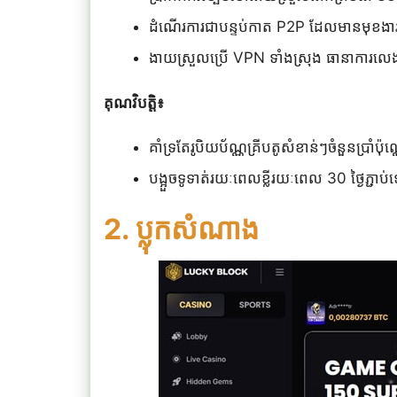
ដំណើរការជាបន្ទប់កាត P2P ដែលមានមុខងា
ងាយស្រួលប្រើ VPN ទាំងស្រុង ធានាការលេងឯ
គុណវិបត្តិ៖
គាំទ្រតែរូបិយប័ណ្ណគ្រីបតូសំខាន់ៗចំនួនប្រាំប៉ុ
បង្អួចទូទាត់រយៈពេលខ្លីរយៈពេល 30 ថ្ងៃភ្ជាប់ទ
2. ប្លុកសំណាង