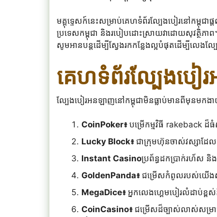
មគ្គុទ្ទេសក៍នេះសម្រាប់គេហទំព័រល្បែងបៀរនៅកម្ពុជាផ
ប្រទេសកម្ពុជា និងរបៀបដោះស្រាយវាដោយសុវត្ថិភាព
សូមអានបន្តដើម្បីស្វែងរកកន្លែងល្អបំផុតដើម្បីលេងល្
គេហទំព័រល្បែងបៀរអ
ល្បែងបៀរអនឡាញនៅកម្ពុជាមិនធ្លាប់មានពីមុនមកងា
CoinPoker៖
បម្រើកម្មវិធី rakeback ដ៏
Lucky Block៖
ជាក្រុមហ៊ុនចាស់វស្សាដែលបា
Instant Casino
ប្រព័ន្ធដកប្រាក់រហ័ស និ
GoldenPanda៖
ជម្រើសកំពូលរបស់យើងសម្
MegaDice៖
អ្នកលេងហ្គេមបៀរលំដាប់ខ្ព
CoinCasino៖
ជម្រើសដ៏ច្បាស់លាស់សម្រ