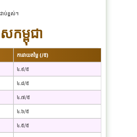
ដាប់ខ្ពស់។
សកម្ពុជា
ការវាយតម្លៃ (/៥)
៤.៩/៥
៤.៨/៥
៤.៧/៥
៤.៦/៥
៤.៥/៥