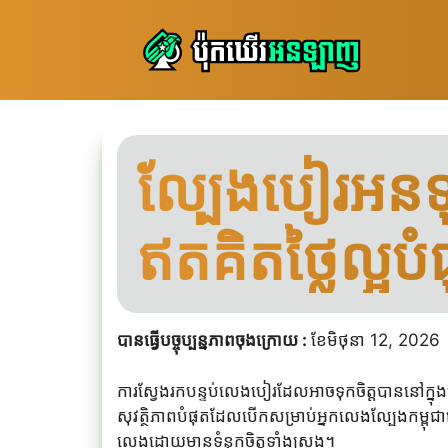
Skip
to
content
ល្បែងបៀរអនឡ
ឥតគិតថ្លៃល្អបំ
បានធ្វើបច្ចុប្បន្នភាពចុងក្រោយ :
ខែ​មិថុនា 12, 2026
ការស្វែងរកបន្ទប់លេងបៀរដែលអាចទុកចិត្តបាននៅក្នុង
សុវត្ថិភាពបំផុតដែលបើកសម្រាប់អ្នកលេងល្បែងកម្ពុជាន
លេងដោយមានទំនុកចិត្តទាំងស្រុង។