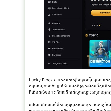
Lucky Block បានកសាងកេរ្តិ៍ឈ្មោះល្បីល្បាញខាងសុវ
សម្រាប់អ្នកលេងហ្គេមដែលយកចិត្តទុកដាក់លើសុវត្ថិភា
ពីដើមដល់ចប់។ វាគឺជាវេទិកាដ៏ល្អឥតខ្ចោះសម្រាប់អ្នក
នៅពេលនិយាយអំពីការផ្ទេរប្រាក់របស់អ្នក ឧបសគ្គចំពោ
ដាក់ប្រាក់ចូលក្នុងគណនីរបស់អ្នកជាមួយនឹងរូបិយប័