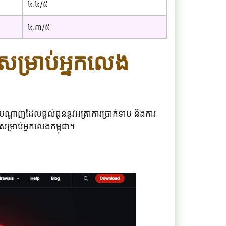
៤.៤/៥
៤.៣/៥
តសម្រាប់អ្នកលេង
ណ្តាញដែលផ្តល់ជូននូវអត្រាការប្រាក់ទាប និងការ
្រាប់អ្នកលេងកម្ពុជា។