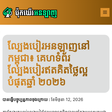
Skip
to
Me
content
ល្បែងបៀរអនឡាញនៅ
កម្ពុជា៖ គេហទំព័រ
ល្បែងបៀរឥតគិតថ្លៃល្អ
បំផុតឆ្នាំ ២០២៦
បានធ្វើបច្ចុប្បន្នភាពចុងក្រោយ :
ខែ​មិថុនា 12, 2026