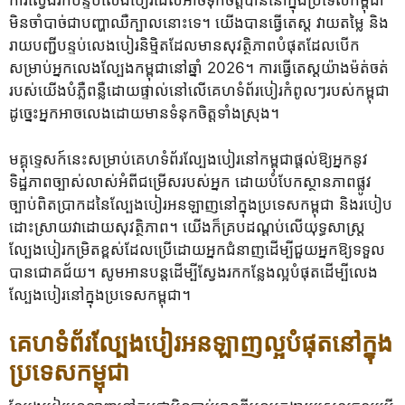
ការស្វែងរកបន្ទប់លេងបៀរដែលអាចទុកចិត្តបាននៅក្នុងប្រទេសកម្ពុជា
មិនចាំបាច់ជាបញ្ហាឈឺក្បាលនោះទេ។ យើងបានធ្វើតេស្ត វាយតម្លៃ និង
រាយបញ្ជីបន្ទប់លេងបៀរនិម្មិតដែលមានសុវត្ថិភាពបំផុតដែលបើក
សម្រាប់អ្នកលេងល្បែងកម្ពុជានៅឆ្នាំ 2026។ ការធ្វើតេស្តយ៉ាងម៉ត់ចត់
របស់យើងបំភ្លឺពន្លឺដោយផ្ទាល់នៅលើគេហទំព័របៀរកំពូលៗរបស់កម្ពុជា
ដូច្នេះអ្នកអាចលេងដោយមានទំនុកចិត្តទាំងស្រុង។
មគ្គុទ្ទេសក៍នេះសម្រាប់គេហទំព័រល្បែងបៀរនៅកម្ពុជាផ្តល់ឱ្យអ្នកនូវ
ទិដ្ឋភាពច្បាស់លាស់អំពីជម្រើសរបស់អ្នក ដោយបំបែកស្ថានភាពផ្លូវ
ច្បាប់ពិតប្រាកដនៃល្បែងបៀរអនឡាញនៅក្នុងប្រទេសកម្ពុជា និងរបៀប
ដោះស្រាយវាដោយសុវត្ថិភាព។ យើងក៏គ្របដណ្តប់លើយុទ្ធសាស្ត្រ
ល្បែងបៀរកម្រិតខ្ពស់ដែលប្រើដោយអ្នកជំនាញដើម្បីជួយអ្នកឱ្យទទួល
បានជោគជ័យ។ សូមអានបន្តដើម្បីស្វែងរកកន្លែងល្អបំផុតដើម្បីលេង
ល្បែងបៀរនៅក្នុងប្រទេសកម្ពុជា។
គេហទំព័រល្បែងបៀរអនឡាញល្អបំផុតនៅក្នុង
ប្រទេសកម្ពុជា