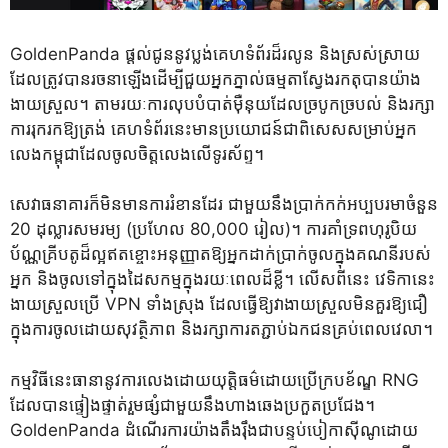
GoldenPanda ផ្តល់ជូននូវប្លង់គេហទំព័រដ៏រលូន និងស្រស់ស្រាយ
ដែលត្រូវបានរចនាឡើងដើម្បីជួយអ្នកភ្នាល់ធម្មតាស្វែងរកតុបានយ៉ាង
ងាយស្រួល។ តាមរយៈការលុបបំបាត់ម៉ឺនុយដែលច្របូកច្របល់ និងរក្សា
ការរុករកឱ្យត្រង់ គេហទំព័រនេះមានប្រយោជន៍ជាពិសេសសម្រាប់អ្នក
លេងកម្ពុជាដែលចូលចិត្តលេងលើទូរស័ព្ទ។
សេវាធនាគារក៏មិនមានការរំខានដែរ ជាមួយនឹងប្រាក់កក់អប្បបរមាចំនួន
20 ដុល្លារសមរម្យ (ប្រហែល 80,000 រៀល)។ ការគាំទ្រពហុរូបិយ
ប័ណ្ណគ្រីបតូដ៏ល្អឥតខ្ចោះអនុញ្ញាតឱ្យអ្នកដាក់ប្រាក់ចូលក្នុងគណនីរបស់
អ្នក និងចូលទៅក្នុងដៃសកម្មក្នុងរយៈពេលដ៏ខ្លី។ លើសពីនេះ វេទិកានេះ
ងាយស្រួលប្រើ VPN ទាំងស្រុង ដែលធ្វើឱ្យវាងាយស្រួលមិនគួរឱ្យជឿ
ក្នុងការចូលដោយសុវត្ថិភាព និងរក្សាការតភ្ជាប់ឯកជនគ្រប់ពេលវេលា។
កម្មវិធីនេះធានានូវការលេងដោយយុត្តិធម៌ដោយប្រើក្របខ័ណ្ឌ RNG
ដែលបានផ្ទៀងផ្ទាត់រួមផ្សំជាមួយនឹងហាងឆេងប្រកួតប្រជែង។
GoldenPanda ដំណើរការយ៉ាងតឹងរ៉ឹងជាបន្ទប់បៀកាស៊ីណូដោយ