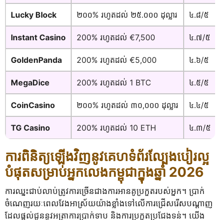
Lucky Block
២០០% រហូតដល់ ២៥.០០០ ដុល្លារ
៤.៨/៥
Instant Casino
200% រហូតដល់ €7,500
៤.៧/៥
GoldenPanda
200% រហូតដល់ €5,000
៤.៦/៥
MegaDice
200% រហូតដល់ 1 BTC
៤.៥/៥
CoinCasino
២០០% រហូតដល់ ៣០,០០០ ដុល្លារ
៤.៤/៥
TG Casino
200% រហូតដល់ 10 ETH
៤.៣/៥
ការពិនិត្យឡើងវិញនូវគេហទំព័រល្បែងបៀរល្អ
បំផុតសម្រាប់អ្នកលេងកម្ពុជាក្នុងឆ្នាំ 2026
ការឈ្នះជាប់លាប់ត្រូវការច្រើនជាងការអានគូប្រកួតរបស់អ្នក។ ប្រាក់
ចំណេញរយៈពេលវែងអាស្រ័យយ៉ាងខ្លាំងទៅលើការជ្រើសរើសបណ្តាញ
ដែលផ្តល់ជូននូវអត្រាការប្រាក់ទាប និងការប្រកួតប្រជែងទន់។ យើង