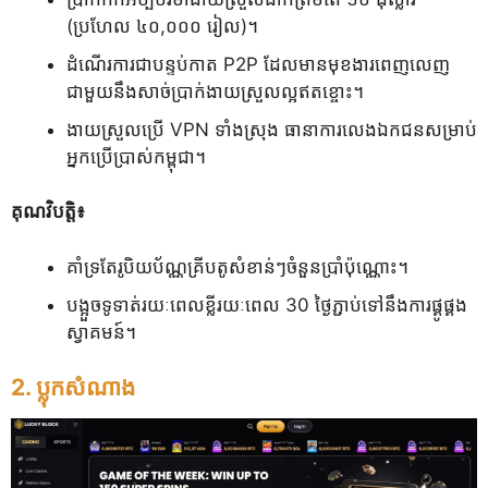
(ប្រហែល ៤០,០០០ រៀល)។
ដំណើរការជាបន្ទប់កាត P2P ដែលមានមុខងារពេញលេញ
ជាមួយនឹងសាច់ប្រាក់ងាយស្រួលល្អឥតខ្ចោះ។
ងាយស្រួលប្រើ VPN ទាំងស្រុង ធានាការលេងឯកជនសម្រាប់
អ្នកប្រើប្រាស់កម្ពុជា។
គុណវិបត្តិ៖
គាំទ្រតែរូបិយប័ណ្ណគ្រីបតូសំខាន់ៗចំនួនប្រាំប៉ុណ្ណោះ។
បង្អួចទូទាត់រយៈពេលខ្លីរយៈពេល 30 ថ្ងៃភ្ជាប់ទៅនឹងការផ្គូផ្គង
ស្វាគមន៍។
2. ប្លុកសំណាង