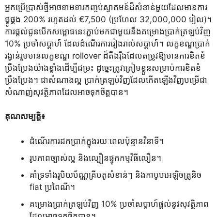
អ្នកប្រើប្រាស់ថ្មីអាចទាមទារកញ្ចប់ស្វាគមន៍ដ៏សំខាន់មួយដែលមានការ
ផ្គូផ្គង 200% រហូតដល់ €7,500 (ប្រហែល 32,000,000 រៀល)។
ការផ្តល់ជូនបើកសម្ពោធនេះភ្ជាប់មកជាមួយនឹងគម្រោងប្រាក់ត្រឡប់វិញ
10% ប្រចាំសប្តាហ៍ ដែលដំណើរការរៀងរាល់សប្តាហ៍។ លក្ខខណ្ឌប្រាក់
រង្វាន់រួមមានលក្ខខណ្ឌ rollover ដ៏តឹងរ៉ឹងដែលតម្រូវឱ្យមានការខិតខំ
ប្រឹងប្រែងយ៉ាងខ្លាំងដើម្បីជម្រះ ដូច្នេះត្រូវត្រៀមខ្លួនសម្រាប់ការខិតខំ
ប្រឹងប្រែង។ ជាសំណាងល្អ ប្រាក់ត្រឡប់វិញដែលកើតឡើងវិញបម្រើជា
សំណាញ់សុវត្ថិភាពដែលអាចទុកចិត្តបាន។
គុណសម្បត្តិ៖
ដំណើរការដកប្រាក់ក្នុងរយៈពេលប៉ុន្មានវិនាទី។
រូបភាព​ច្បាស់​ល្អ និង​ល្បឿន​ផ្ទុក​កម្មវិធី​លឿន។
គាំទ្រទាំងរូបិយប័ណ្ណគ្រីបតូសំខាន់ៗ និងកាបូបអេឡិចត្រូនិច
fiat ប្រពៃណី។
គម្រោងប្រាក់ត្រឡប់វិញ 10% ប្រចាំសប្តាហ៍ផ្តល់នូវសុវត្ថិភាព
ដែលអាចទុកចិត្តបាន។