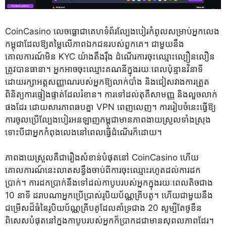
CoinCasino លេចធ្លោជាគេហទំព័រល្បែងបៀរកំពូលសម្រាប់អ្នកលេង
កម្ពុជាដែលឱ្យតម្លៃលើភាពឯកជនរបស់ពួកគេ។ ជាមួយនឹង
គោលការណ៍មិន KYC យ៉ាងតឹងរ៉ឹង ដំណើរការចុះឈ្មោះល្បឿនលឿន
ត្រូវបានធានា។ អ្នកអាចចុះឈ្មោះគណនីក្នុងរយៈពេលប៉ុន្មានវិនាទី
ដោយរក្សាអត្តសញ្ញាណរបស់អ្នកឱ្យលាក់បាំង និងជៀសវាងការត្រួត
ពិនិត្យការផ្ទៀងផ្ទាត់ដែលរំខាន។ ការទៅដល់តុគឺសាមញ្ញ និងលួចលាក់
ផងដែរ ដោយសារភាពឆបគ្នា VPN ពេញលេញ។ ការរៀបចំនេះធ្វើឱ្យ
ការចូលប្រើល្បែងបៀរអនឡាញកម្ពុជាមានភាពងាយស្រួលទាំងស្រុង
ទោះបីជាអ្នកកំពុងលេងនៅពេលធ្វើដំណើរក៏ដោយ។
ភាពងាយស្រួលគឺជារឿងសំខាន់បំផុតនៅ CoinCasino ហើយ
គោលការណ៍នេះលាតសន្ធឹងចាប់ពីការចុះឈ្មោះរហូតដល់ការដក
ប្រាក់។ ការដកប្រាក់នឹងទៅដល់កាបូបរបស់អ្នកក្នុងរយៈពេលតិចជាង
10 នាទី ដរាបណាអ្នកប្រើប្រាស់រូបិយប័ណ្ណគ្រីបតូ។ ហើយជាមួយនឹង
ជម្រើសដ៏ធំនៃរូបិយប័ណ្ណគ្រីបតូដែលគាំទ្រជាង 20 សូម្បីតែថូខឹន
ពិសេសបំផុតនៅក្នុងកាបូបរបស់អ្នកក៏ប្រាកដជាមានសុពលភាពដែរ។