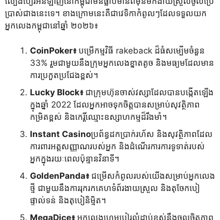
ល្បែងបៀរអនឡាញនៅកម្ពុជាមិនធ្លាប់មានពីមុនមកងាយស្រួលចូលប្រើ
ប្រាស់ជាងនេះទេ។ ខាងក្រោមនេះគឺជាវេទិកាកំពូលៗដែលទទួលយក
អ្នកលេងកម្ពុជានៅឆ្នាំ ២០២៦៖
CoinPoker៖
បម្រើកម្មវិធី rakeback ដ៏ធំសម្បើមចំនួន
33% រួមជាមួយនឹងក្រុមអ្នកលេងខ្នាតតូច និងមធ្យមដែលមាន
ការប្រកួតប្រជែងខ្ពស់។
Lucky Block៖
ជាក្រុមហ៊ុនចាស់វស្សាដែលបានបង្កើតឡើង
ក្នុងឆ្នាំ 2022 ដែលអ្នកអាចទុកចិត្តបានសម្រាប់សុវត្ថិភាព
កម្រិតខ្ពស់ និងកេរ្តិ៍ឈ្មោះឧស្សាហកម្មដ៏រឹងមាំ។
Instant Casino
ប្រព័ន្ធដកប្រាក់រហ័ស និងសុវត្ថិភាពដែល
ការពារអត្តសញ្ញាណរបស់អ្នក និងដំណើរការការទូទាត់របស់
អ្នកក្នុងរយៈពេលប៉ុន្មានវិនាទី។
GoldenPanda៖
ជម្រើសកំពូលរបស់យើងសម្រាប់អ្នកលេង
ថ្មី ជាមួយនឹងការរុករកគេហទំព័រងាយស្រួល និងតុចែកបៀ
ផ្ទាល់ទន់ និងតុបៀនិម្មិត។
MegaDice៖
អ្នកលេងហ្គេមបៀរលំដាប់ខ្ពស់នឹងចូលចិត្តភាព