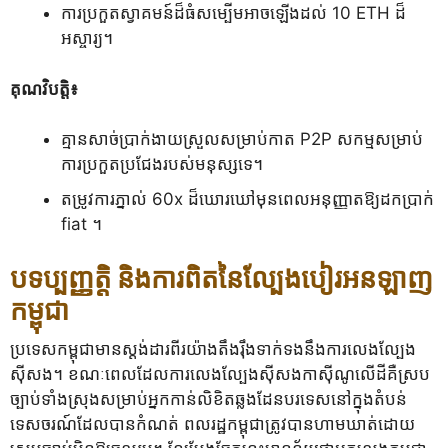
ការប្រកួតស្វាគមន៍ដ៏ធំសម្បើមអាចឡើងដល់ 10 ETH ដ៏
អស្ចារ្យ។
គុណវិបត្តិ៖
គ្មានសាច់ប្រាក់ងាយស្រួលសម្រាប់កាត P2P សកម្មសម្រាប់
ការប្រកួតប្រជែងរបស់មនុស្សទេ។
តម្រូវការភ្នាល់ 60x ដ៏ឃោរឃៅមុនពេលអនុញ្ញាតឱ្យដកប្រាក់
fiat ។
បទប្បញ្ញត្តិ និងការពិតនៃល្បែងបៀរអនឡាញ
កម្ពុជា
ប្រទេសកម្ពុជាមានស្តង់ដារពីរយ៉ាងតឹងរ៉ឹងទាក់ទងនឹងការលេងល្បែង
ស៊ីសង។ ខណៈពេលដែលការលេងល្បែងស៊ីសងកាស៊ីណូលើដីគឺស្រប
ច្បាប់ទាំងស្រុងសម្រាប់អ្នកកាន់លិខិតឆ្លងដែនបរទេសនៅក្នុងតំបន់
ទេសចរណ៍ដែលបានកំណត់ ពលរដ្ឋកម្ពុជាត្រូវបានហាមឃាត់ដោយ