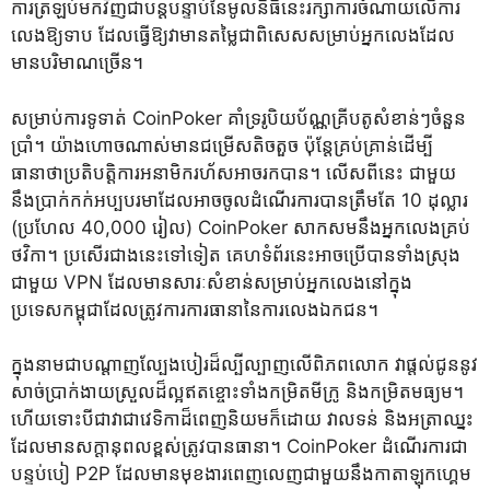
ការត្រឡប់មកវិញជាបន្តបន្ទាប់នៃមូលនិធិនេះរក្សាការចំណាយលើការ
លេងឱ្យទាប ដែលធ្វើឱ្យវាមានតម្លៃជាពិសេសសម្រាប់អ្នកលេងដែល
មានបរិមាណច្រើន។
សម្រាប់ការទូទាត់ CoinPoker គាំទ្ររូបិយប័ណ្ណគ្រីបតូសំខាន់ៗចំនួន
ប្រាំ។ យ៉ាងហោចណាស់មានជម្រើសតិចតួច ប៉ុន្តែគ្រប់គ្រាន់ដើម្បី
ធានាថាប្រតិបត្តិការអនាមិករហ័សអាចរកបាន។ លើសពីនេះ ជាមួយ
នឹងប្រាក់កក់អប្បបរមាដែលអាចចូលដំណើរការបានត្រឹមតែ 10 ដុល្លារ
(ប្រហែល 40,000 រៀល) CoinPoker សាកសមនឹងអ្នកលេងគ្រប់
ថវិកា។ ប្រសើរជាងនេះទៅទៀត គេហទំព័រនេះអាចប្រើបានទាំងស្រុង
ជាមួយ VPN ដែលមានសារៈសំខាន់សម្រាប់អ្នកលេងនៅក្នុង
ប្រទេសកម្ពុជាដែលត្រូវការការធានានៃការលេងឯកជន។
ក្នុងនាមជាបណ្តាញល្បែងបៀរដ៏ល្បីល្បាញលើពិភពលោក វាផ្តល់ជូននូវ
សាច់ប្រាក់ងាយស្រួលដ៏ល្អឥតខ្ចោះទាំងកម្រិតមីក្រូ និងកម្រិតមធ្យម។
ហើយទោះបីជាវាជាវេទិកាដ៏ពេញនិយមក៏ដោយ វាលទន់ និងអត្រាឈ្នះ
ដែលមានសក្តានុពលខ្ពស់ត្រូវបានធានា។ CoinPoker ដំណើរការជា
បន្ទប់បៀ P2P ដែលមានមុខងារពេញលេញជាមួយនឹងកាតាឡុកហ្គេម