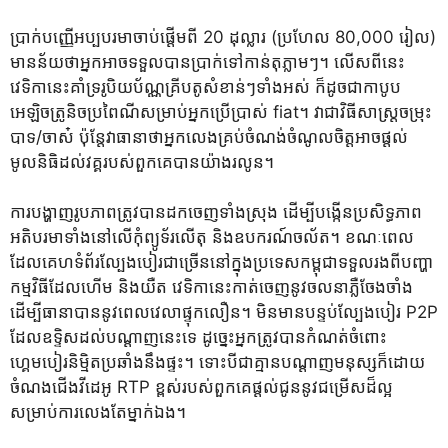
ប្រាក់បញ្ញើអប្បបរមាចាប់ផ្តើមពី 20 ដុល្លារ (ប្រហែល 80,000 រៀល)
មានន័យថាអ្នកអាចទទួលបានប្រាក់ទៅកាន់តុភ្លាមៗ។ លើសពីនេះ
វេទិកានេះគាំទ្ររូបិយប័ណ្ណគ្រីបតូសំខាន់ៗទាំងអស់ ក៏ដូចជាកាបូប
អេឡិចត្រូនិចប្រពៃណីសម្រាប់អ្នកប្រើប្រាស់ fiat។ វាជាវិធីសាស្រ្តចម្រុះ
បាទ/ចាស៎ ប៉ុន្តែវាធានាថាអ្នកលេងគ្រប់ចំណង់ចំណូលចិត្តអាចផ្តល់
មូលនិធិដល់វគ្គរបស់ពួកគេបានយ៉ាងរលូន។
ការបង្ហាញរូបភាពត្រូវបានដកចេញទាំងស្រុង ដើម្បីបង្កើនប្រសិទ្ធភាព
អតិបរមាទាំងនៅលើកុំព្យូទ័រលើតុ និងឧបករណ៍ចល័ត។ ខណៈពេល
ដែលគេហទំព័រល្បែងបៀរជាច្រើននៅក្នុងប្រទេសកម្ពុជាទទួលរងពីបញ្ហា
កម្មវិធីដែលហើម និងយឺត វេទិកានេះកាត់ចេញនូវចលនាភ្លឺចែងចាំង
ដើម្បីធានាបាននូវពេលវេលាផ្ទុកលឿន។ មិនមានបន្ទប់ល្បែងបៀរ P2P
ដែលឧទ្ទិសដល់បណ្តាញនេះទេ ដូច្នេះអ្នកត្រូវបានកំណត់ចំពោះ
ហ្គេមបៀរនិម្មិតប្រឆាំងនឹងផ្ទះ។ ទោះបីជាគ្មានបណ្តាញមនុស្សក៏ដោយ
ចំណងជើងវីដេអូ RTP ខ្ពស់របស់ពួកគេផ្តល់ជូននូវជម្រើសដ៏ល្អ
សម្រាប់ការលេងតែម្នាក់ឯង។