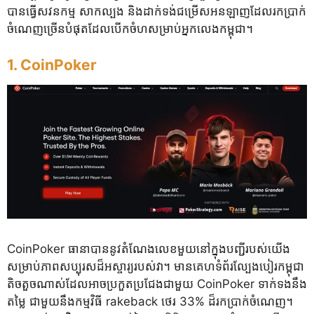
បានធ្វើសវនកម្ម សាកល្បង និងដាក់ទង់ជម្រើសអនឡាញដែលរកប្រាក់
ចំណេញច្រើនបំផុតដែលបើកចំហសម្រាប់អ្នកលេងកម្ពុជា។
1. CoinPoker
CoinPoker ធានាបាននូវតំណែងលេខមួយនៅក្នុងបញ្ជីរបស់យើង
សម្រាប់ភាពសប្បុរសដ៏អស្ចារ្យរបស់វា។ មានគេហទំព័រល្បែងបៀរកម្ពុជា
តិចតួចណាស់ដែលអាចប្រកួតប្រជែងជាមួយ CoinPoker ទាក់ទងនឹង
តម្លៃ ជាមួយនឹងកម្មវិធី rakeback ថេរ 33% ដ៏រកប្រាក់ចំណេញ។