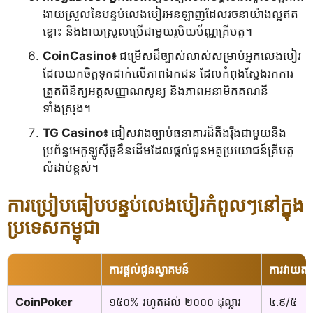
ងាយស្រួលនៃបន្ទប់លេងបៀរអនឡាញដែលរចនាយ៉ាងល្អឥត
ខ្ចោះ និងងាយស្រួលប្រើជាមួយរូបិយប័ណ្ណគ្រីបតូ។
CoinCasino៖
ជម្រើសដ៏ច្បាស់លាស់សម្រាប់អ្នកលេងបៀរ
ដែលយកចិត្តទុកដាក់លើភាពឯកជន ដែលកំពុងស្វែងរកការ
ត្រួតពិនិត្យអត្តសញ្ញាណសូន្យ និងភាពអនាមិកគណនី
ទាំងស្រុង។
TG Casino៖
ជៀសវាងច្បាប់ធនាគារដ៏តឹងរ៉ឹងជាមួយនឹង
ប្រព័ន្ធអេកូឡូស៊ីថូខឹនដើមដែលផ្តល់ជូនអត្ថប្រយោជន៍គ្រីបតូ
លំដាប់ខ្ពស់។
ការប្រៀបធៀបបន្ទប់លេងបៀរកំពូលៗនៅក្នុង
ប្រទេសកម្ពុជា
ការផ្តល់ជូនស្វាគមន៍
ការវាយតម្
CoinPoker
១៥០% រហូតដល់ ២០០០ ដុល្លារ
៤.៩/៥