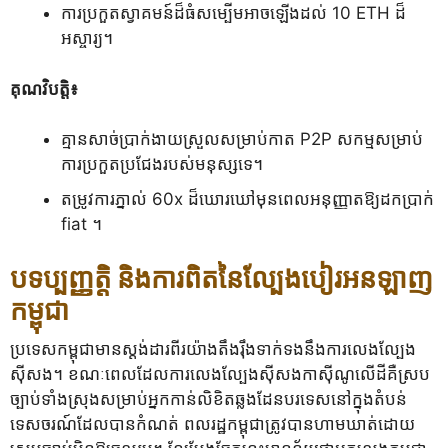
ការប្រកួតស្វាគមន៍ដ៏ធំសម្បើមអាចឡើងដល់ 10 ETH ដ៏
អស្ចារ្យ។
គុណវិបត្តិ៖
គ្មានសាច់ប្រាក់ងាយស្រួលសម្រាប់កាត P2P សកម្មសម្រាប់
ការប្រកួតប្រជែងរបស់មនុស្សទេ។
តម្រូវការភ្នាល់ 60x ដ៏ឃោរឃៅមុនពេលអនុញ្ញាតឱ្យដកប្រាក់
fiat ។
បទប្បញ្ញត្តិ និងការពិតនៃល្បែងបៀរអនឡាញ
កម្ពុជា
ប្រទេសកម្ពុជាមានស្តង់ដារពីរយ៉ាងតឹងរ៉ឹងទាក់ទងនឹងការលេងល្បែង
ស៊ីសង។ ខណៈពេលដែលការលេងល្បែងស៊ីសងកាស៊ីណូលើដីគឺស្រប
ច្បាប់ទាំងស្រុងសម្រាប់អ្នកកាន់លិខិតឆ្លងដែនបរទេសនៅក្នុងតំបន់
ទេសចរណ៍ដែលបានកំណត់ ពលរដ្ឋកម្ពុជាត្រូវបានហាមឃាត់ដោយ