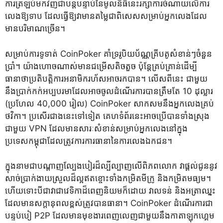
ការត្រឡប់មកវិញជាបន្តបន្ទាប់នៃមូលនិធិនេះរក្សាការចំណាយលើការ
លេងឱ្យទាប ដែលធ្វើឱ្យវាមានតម្លៃជាពិសេសសម្រាប់អ្នកលេងដែល
មានបរិមាណច្រើន។
សម្រាប់ការទូទាត់ CoinPoker គាំទ្ររូបិយប័ណ្ណគ្រីបតូសំខាន់ៗចំនួន
ប្រាំ។ យ៉ាងហោចណាស់មានជម្រើសតិចតួច ប៉ុន្តែគ្រប់គ្រាន់ដើម្បី
ធានាថាប្រតិបត្តិការអនាមិករហ័សអាចរកបាន។ លើសពីនេះ ជាមួយ
នឹងប្រាក់កក់អប្បបរមាដែលអាចចូលដំណើរការបានត្រឹមតែ 10 ដុល្លារ
(ប្រហែល 40,000 រៀល) CoinPoker សាកសមនឹងអ្នកលេងគ្រប់
ថវិកា។ ប្រសើរជាងនេះទៅទៀត គេហទំព័រនេះអាចប្រើបានទាំងស្រុង
ជាមួយ VPN ដែលមានសារៈសំខាន់សម្រាប់អ្នកលេងនៅក្នុង
ប្រទេសកម្ពុជាដែលត្រូវការការធានានៃការលេងឯកជន។
ក្នុងនាមជាបណ្តាញល្បែងបៀរដ៏ល្បីល្បាញលើពិភពលោក វាផ្តល់ជូននូវ
សាច់ប្រាក់ងាយស្រួលដ៏ល្អឥតខ្ចោះទាំងកម្រិតមីក្រូ និងកម្រិតមធ្យម។
ហើយទោះបីជាវាជាវេទិកាដ៏ពេញនិយមក៏ដោយ វាលទន់ និងអត្រាឈ្នះ
ដែលមានសក្តានុពលខ្ពស់ត្រូវបានធានា។ CoinPoker ដំណើរការជា
បន្ទប់បៀ P2P ដែលមានមុខងារពេញលេញជាមួយនឹងកាតាឡុកហ្គេម