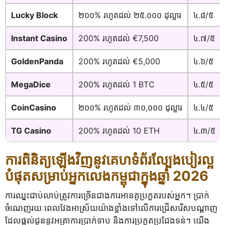
Lucky Block
២០០% រហូតដល់ ២៥.០០០ ដុល្លារ
៤.៨/៥
Instant Casino
200% រហូតដល់ €7,500
៤.៧/៥
GoldenPanda
200% រហូតដល់ €5,000
៤.៦/៥
MegaDice
200% រហូតដល់ 1 BTC
៤.៥/៥
CoinCasino
២០០% រហូតដល់ ៣០,០០០ ដុល្លារ
៤.៤/៥
TG Casino
200% រហូតដល់ 10 ETH
៤.៣/៥
ការពិនិត្យឡើងវិញនូវគេហទំព័រល្បែងបៀរល្អ
បំផុតសម្រាប់អ្នកលេងកម្ពុជាក្នុងឆ្នាំ 2026
ការឈ្នះជាប់លាប់ត្រូវការច្រើនជាងការអានគូប្រកួតរបស់អ្នក។ ប្រាក់
ចំណេញរយៈពេលវែងអាស្រ័យយ៉ាងខ្លាំងទៅលើការជ្រើសរើសបណ្តាញ
ដែលផ្តល់ជូននូវអត្រាការប្រាក់ទាប និងការប្រកួតប្រជែងទន់។ យើង