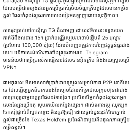
Curaçao កាស៊ីណូ TG ផ្តល់នូវមូលដ្ឋានគ្រឹះដែលមានសុវត្ថិភាពខ្ពស់
ដែលបម្រើជាចម្បងដល់អ្នកប្រើប្រាស់រូបិយប័ណ្ណគ្រីបតូដែលមានកម្រិត
ខ្ពស់ ដែលកំពុងស្វែងរកការលេងបៀរអនឡាញដោយសុវត្ថិភាព។
ការផ្ទេរប្រាក់នៅកាស៊ីណូ TG គឺសាមញ្ញ ដោយវេទិកានេះទទួលយក
កាក់ឌីជីថលជាង 15។ ប្រាក់បញ្ញើអប្បបរមាចាប់ផ្តើមពី 25 ដុល្លារ
(ប្រហែល 100,000 រៀល) ដែលបំពេញតម្រូវការហិរញ្ញវត្ថុធ្ងន់ធ្ងរជាង
នេះ។ វេទិកានេះដំណើរការទាំងស្រុងតាមរយៈ Telegram
មានន័យថាវាប្រើប្រាស់ការផ្ញើសារដែលបានអ៊ិនគ្រីប និងងាយស្រួលប្រើ
VPN។
ជាអកុសល មិនមានសាច់ប្រាក់ងាយស្រួលសម្រាប់កាត P2P នៅទីនេះ
ទេ ដែលធ្វើឲ្យអ្នកពិបាកលេងតែហ្គេមដែលគាំទ្រដោយក្រុមហ៊ុនជាជាង
ការប្រយុទ្ធជាមួយគូប្រជែងដទៃទៀត។ ប្រសិនបើអ្នកកំពុងស្វែងរកអ្នក
លេងល្បែងច្រើនតុ សូមរកមើលកន្លែងផ្សេង។ ជាសំណាងល្អ ឈុតអ្នក
ចែកបៀផ្ទាល់គឺល្អឥតខ្ចោះ មិនគួរឱ្យជឿ ដោយផ្តល់ជូននូវកំណែភ្នាល់
ខ្ពស់ជាច្រើននៃ Texas Hold’em ប្រពៃណីជាមួយនឹងគុណភាពស្ទ្រីម
កម្រិតខ្ពស់។