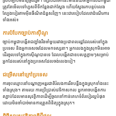
ស្របច្បាប់មិនឱ្យចូលរួម។ ខ្សែបែងចែកនេះមានន័យថាអ្នកលេងកម្ពុជា
ត្រូវតែមើលទៅហួសពីទីកន្លែងជាក់ស្តែង ហើយស្វែងរកបន្ទប់លេង
ល្បែងបៀរតាមអ៊ីនធឺណិតជំនួសវិញ។ នេះជារបៀបដែលវាដំណើរការ
ទាំងអស់៖
ការបំបែកច្បាប់កាស៊ីណូ
ច្បាប់កម្ពុជាបង្កើតជញ្ជាំងរឹងមាំមួយរវាងប្រជាពលរដ្ឋដែលរស់នៅក្នុង
ប្រទេស និងអ្នកទេសចរដែលមកទស្សនា។ អ្នកលេងក្នុងស្រុកមិនអាច
ដើរចូលទៅក្នុងកាស៊ីណូបានទេ ដែលបង្កើតជាឧបសគ្គភ្លាមៗសម្រាប់
អ្នកដែលរស់នៅក្នុងប្រទេសដែលចង់លេងបៀ។
ជម្រើសនៅក្រៅប្រទេស
ការចុះឈ្មោះនៅបណ្តាញអន្តរជាតិរំលងការរឹតបន្តឹងក្នុងស្រុកទាំងនេះ
ទាំងស្រុង។ តាមរយៈការប្រើប្រាស់វេទិកាសកល អ្នកអាចបង្កើតការ
តភ្ជាប់ដែលមានសុវត្ថិភាពដើម្បីចូលទៅកាន់គេហទំព័របៀរល្អបំផុត
ដោយមិនចាំបាច់មានការត្រួតពិនិត្យក្នុងស្រុក។
ពិធីសារសុវត្ថិភាពឌីជីថល