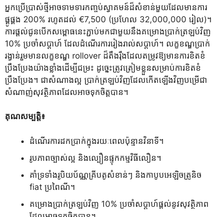
អ្នកប្រើប្រាស់ថ្មីអាចទាមទារកញ្ចប់ស្វាគមន៍ដ៏សំខាន់មួយដែលមានការ
ផ្គូផ្គង 200% រហូតដល់ €7,500 (ប្រហែល 32,000,000 រៀល)។
ការផ្តល់ជូនបើកសម្ពោធនេះភ្ជាប់មកជាមួយនឹងគម្រោងប្រាក់ត្រឡប់វិញ
10% ប្រចាំសប្តាហ៍ ដែលដំណើរការរៀងរាល់សប្តាហ៍។ លក្ខខណ្ឌប្រាក់
រង្វាន់រួមមានលក្ខខណ្ឌ rollover ដ៏តឹងរ៉ឹងដែលតម្រូវឱ្យមានការខិតខំ
ប្រឹងប្រែងយ៉ាងខ្លាំងដើម្បីជម្រះ ដូច្នេះត្រូវត្រៀមខ្លួនសម្រាប់ការខិតខំ
ប្រឹងប្រែង។ ជាសំណាងល្អ ប្រាក់ត្រឡប់វិញដែលកើតឡើងវិញបម្រើជា
សំណាញ់សុវត្ថិភាពដែលអាចទុកចិត្តបាន។
គុណសម្បត្តិ៖
ដំណើរការដកប្រាក់ក្នុងរយៈពេលប៉ុន្មានវិនាទី។
រូបភាព​ច្បាស់​ល្អ និង​ល្បឿន​ផ្ទុក​កម្មវិធី​លឿន។
គាំទ្រទាំងរូបិយប័ណ្ណគ្រីបតូសំខាន់ៗ និងកាបូបអេឡិចត្រូនិច
fiat ប្រពៃណី។
គម្រោងប្រាក់ត្រឡប់វិញ 10% ប្រចាំសប្តាហ៍ផ្តល់នូវសុវត្ថិភាព
ដែលអាចទុកចិត្តបាន។