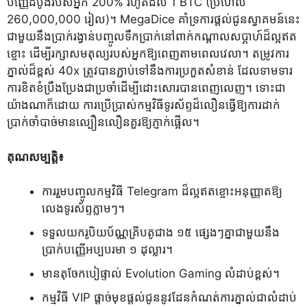
បញ្ញើដំបូងរបស់អ្នក 200% រហូតដល់ 1 BTC (ប្រហែល
260,000,000 រៀល)។ MegaDice គាំទ្រការផ្តល់ជូនស្វាគមន៍នេះ
ជាមួយនឹងប្រាក់រង្វាន់បញ្ចូលទឹកប្រាក់នៅពាក់កណ្តាលសប្តាហ៍ដ៏ល្អឥត
ខ្ចោះ ដើម្បីរក្សាសមតុល្យរបស់អ្នកឱ្យពេញតាមពេលវេលា។ តម្រូវការ
ភ្នាល់ដ៏ខ្ពស់ 40x ត្រូវបានភ្ជាប់ទៅនឹងការប្រកួតសំខាន់ ដែលទាមទារ
ការខិតខំប្រឹងប្រែងជាប្រចាំដើម្បីដោះសោរបានពេញលេញ។ ទោះជា
យ៉ាងណាក៏ដោយ ការប្រើប្រាស់កម្មវិធីទូរស័ព្ទដ៏លឿនធ្វើឱ្យការដាក់
ប្រាក់ចាំបាច់មានល្បឿនលឿនគួរឱ្យភ្ញាក់ផ្អើល។
គុណសម្បត្តិ៖
ការរួមបញ្ចូលកម្មវិធី Telegram ដ៏ល្អឥតខ្ចោះអនុញ្ញាតឱ្យ
លេងទូរស័ព្ទភ្លាមៗ។
ទទួលយករូបិយប័ណ្ណគ្រីបតូជាង ១៥ ផ្សេងៗគ្នាជាមួយនឹង
ប្រាក់បញ្ញើអប្បបរមា ១ ដុល្លារ។
មានតុចែកបៀផ្ទាល់ Evolution Gaming លំដាប់ខ្ពស់។
កម្មវិធី VIP ផ្តាច់មុខផ្តល់ជូននូវដែនកំណត់ការភ្នាល់ជាលំដាប់