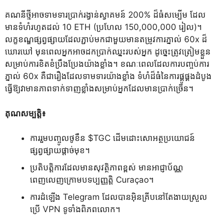
គណនីថ្មីអាចទាមទារប្រាក់រង្វាន់ស្វាគមន៍ 200% ដ៏ធំសម្បើម ដែល
មានទំហំរហូតដល់ 10 ETH (ប្រហែល 150,000,000 រៀល)។
លក្ខខណ្ឌផ្សព្វផ្សាយដែលភ្ជាប់មកជាមួយមានតម្រូវការភ្នាល់ 60x ដ៏
ឃោរឃៅ មុនពេលអ្នកអាចដកប្រាក់ឈ្នះរបស់អ្នក ដូច្នេះត្រូវត្រៀមខ្លួន
សម្រាប់ការខិតខំប្រឹងប្រែងយ៉ាងខ្លាំង។ ខណៈពេលដែលការបញ្ចប់ការ
ភ្នាល់ 60x គឺជារឿងដែលទាមទារយ៉ាងខ្លាំង ទំហំដ៏ធំនៃការផ្គូផ្គងដំបូង
ធ្វើឱ្យវាមានភាពទាក់ទាញខ្លាំងសម្រាប់អ្នកដែលមានប្រាក់ច្រើន។
គុណសម្បត្តិ៖
ការរួមបញ្ចូលថូខឹន $TGC ដើមដោះសោអត្ថប្រយោជន៍
ផ្សព្វផ្សាយផ្តាច់មុខ។
ប្រតិបត្តិការដែលមានសុវត្ថិភាពខ្ពស់ មានអាជ្ញាប័ណ្ណ
ពេញលេញក្រោមបទប្បញ្ញត្តិ Curaçao។
ការដំឡើង Telegram ដែលបានអ៊ិនគ្រីបនៅតែងាយស្រួល
ប្រើ VPN ទូទាំងពិភពលោក។