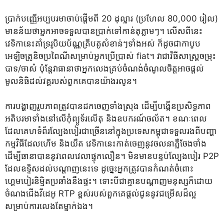
ប្រាក់បញ្ញើអប្បបរមាចាប់ផ្តើមពី 20 ដុល្លារ (ប្រហែល 80,000 រៀល)
មានន័យថាអ្នកអាចទទួលបានប្រាក់ទៅកាន់តុភ្លាមៗ។ លើសពីនេះ
វេទិកានេះគាំទ្ររូបិយប័ណ្ណគ្រីបតូសំខាន់ៗទាំងអស់ ក៏ដូចជាកាបូប
អេឡិចត្រូនិចប្រពៃណីសម្រាប់អ្នកប្រើប្រាស់ fiat។ វាជាវិធីសាស្រ្តចម្រុះ
បាទ/ចាស៎ ប៉ុន្តែវាធានាថាអ្នកលេងគ្រប់ចំណង់ចំណូលចិត្តអាចផ្តល់
មូលនិធិដល់វគ្គរបស់ពួកគេបានយ៉ាងរលូន។
ការបង្ហាញរូបភាពត្រូវបានដកចេញទាំងស្រុង ដើម្បីបង្កើនប្រសិទ្ធភាព
អតិបរមាទាំងនៅលើកុំព្យូទ័រលើតុ និងឧបករណ៍ចល័ត។ ខណៈពេល
ដែលគេហទំព័រល្បែងបៀរជាច្រើននៅក្នុងប្រទេសកម្ពុជាទទួលរងពីបញ្ហា
កម្មវិធីដែលហើម និងយឺត វេទិកានេះកាត់ចេញនូវចលនាភ្លឺចែងចាំង
ដើម្បីធានាបាននូវពេលវេលាផ្ទុកលឿន។ មិនមានបន្ទប់ល្បែងបៀរ P2P
ដែលឧទ្ទិសដល់បណ្តាញនេះទេ ដូច្នេះអ្នកត្រូវបានកំណត់ចំពោះ
ហ្គេមបៀរនិម្មិតប្រឆាំងនឹងផ្ទះ។ ទោះបីជាគ្មានបណ្តាញមនុស្សក៏ដោយ
ចំណងជើងវីដេអូ RTP ខ្ពស់របស់ពួកគេផ្តល់ជូននូវជម្រើសដ៏ល្អ
សម្រាប់ការលេងតែម្នាក់ឯង។