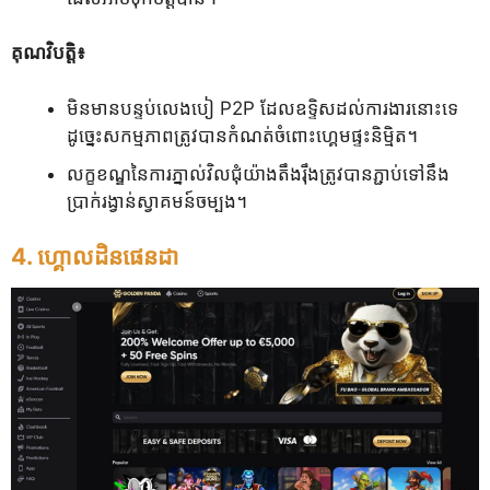
គុណវិបត្តិ៖
មិនមានបន្ទប់លេងបៀ P2P ដែលឧទ្ទិសដល់ការងារនោះទេ
ដូច្នេះសកម្មភាពត្រូវបានកំណត់ចំពោះហ្គេមផ្ទះនិម្មិត។
លក្ខខណ្ឌ​នៃ​ការ​ភ្នាល់​វិល​ជុំ​យ៉ាង​តឹងរ៉ឹង​ត្រូវ​បាន​ភ្ជាប់​ទៅ​នឹង​
ប្រាក់​រង្វាន់​ស្វាគមន៍​ចម្បង។
4. ហ្គោលដិនផេនដា