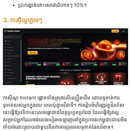
ប្រាក់រង្វាន់ដោះសោជាជំហានៗ 10%។
3. កាស៊ីណូភ្លាមៗ
កាស៊ីណូ Instant ផ្តោតទាំងស្រុងលើល្បឿនដើម ដោយទូទាត់ការ
ទូទាត់របស់អ្នកក្នុងរយៈពេលប៉ុន្មានវិនាទី។ ការរៀបចំហិរញ្ញវត្ថុដ៏រហ័ស
នេះធ្វើឱ្យវេទិកានេះលេចធ្លោជាងដៃគូប្រកួតប្រជែង ដែលធ្វើឱ្យវាល្អ
សម្រាប់អ្នកដែលចង់លេងបៀរអនឡាញនៅក្នុងប្រទេសកម្ពុជាដោយមិន
ចាំបាច់ដោះស្រាយជាមួយនឹងការពន្យារពេលទូទាត់ដែលរំខាន។