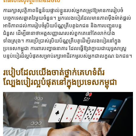
ការរក្សាសុវត្ថិភាពទិន្នន័យផ្ទាល់ខ្លួនរបស់អ្នកតម្រូវឱ្យមានការរៀបចំ
បច្ចេកទេសឆ្លាតវៃមួយចំនួន។ អ្នកលេងបៀរដែលមានភាពម៉ឺងម៉ាត់ផ្តល់
អាទិភាពដល់ការរៀបចំរូបិយប័ណ្ណគ្រីបតូឯកជន និងការបញ្ជូនបន្ត
ជំនួស ដើម្បីធានាថាអត្តសញ្ញាណរបស់ពួកគេនៅតែលាក់បាំង
ទាំងស្រុង។ ការប្រើប្រាស់រូបិយប័ណ្ណគ្រីបតូដើម្បីលេងបៀរនៅក្នុង
ប្រទេសកម្ពុជា ការពារបញ្ហាធនាគារ ដែលធ្វើឱ្យវាក្លាយជាយុទ្ធសាស្ត្រ
បន្ទប់បៀរដ៏ល្អបំផុតសម្រាប់រក្សាអាជីវកម្មរបស់អ្នកជាលក្ខណៈឯកជន។
របៀបដែលយើងចាត់ថ្នាក់គេហទំព័រ
ល្បែងបៀរល្អបំផុតនៅក្នុងប្រទេសកម្ពុជា