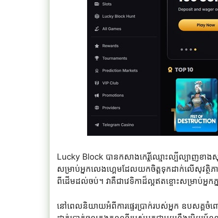
Lucky Block បានកសាងកេរ្តិ៍ឈ្មោះល្បីល្បាញខាងសុវ
សម្រាប់អ្នកលេងហ្គេមដែលយកចិត្តទុកដាក់លើសុវត្ថិភា
ពីដើមដល់ចប់។ វាគឺជាវេទិកាដ៏ល្អឥតខ្ចោះសម្រាប់អ្នក
នៅពេលនិយាយអំពីការផ្ទេរប្រាក់របស់អ្នក ឧបសគ្គចំពោ
ដាក់ប្រាក់ចូលក្នុងគណនីរបស់អ្នកជាមួយនឹងរូបិយប័