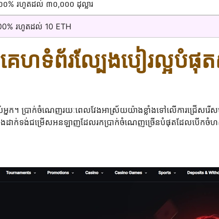
០% រហូតដល់ ៣០,០០០ ដុល្លារ
00% រហូតដល់ 10 ETH
វគេហទំព័រល្បែងបៀរល្អបំផុ
របស់អ្នក។ ប្រាក់ចំណេញរយៈពេលវែងអាស្រ័យយ៉ាងខ្លាំងទៅលើការជ្រើសរើសប
និងដាក់ទង់ជម្រើសអនឡាញដែលរកប្រាក់ចំណេញច្រើនបំផុតដែលបើកចំហសម