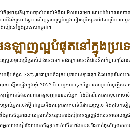
្តល់ឱ្យអ្នកនូវទិដ្ឋភាពច្បាស់លាស់អំពីជម្រើសរបស់អ្នក ដោយបំបែកស្ថានភ
។ យើងក៏គ្របដណ្តប់លើយុទ្ធសាស្ត្រល្បែងបៀរកម្រិតខ្ពស់ដែលប្រើដោយអ
បែងបៀរនៅក្នុងប្រទេសកម្ពុជា។
នឡាញល្អបំផុតនៅក្នុងប្រទេ
យស្រួលចូលប្រើប្រាស់ជាងនេះទេ។ ខាងក្រោមនេះគឺជាវេទិកាកំពូលៗដែល
ធំសម្បើមចំនួន 33% រួមជាមួយនឹងក្រុមអ្នកលេងខ្នាតតូច និងមធ្យមដែលមាន
នបង្កើតឡើងក្នុងឆ្នាំ 2022 ដែលអ្នកអាចទុកចិត្តបានសម្រាប់សុវត្ថិភាពកម្រ
ងសុវត្ថិភាពដែលការពារអត្តសញ្ញាណរបស់អ្នក និងដំណើរការការទូទាត់របស់អ្ន
រាប់អ្នកលេងថ្មី ជាមួយនឹងការរុករកគេហទំព័រងាយស្រួល និងតុចែកបៀផ្ទា
ស់នឹងចូលចិត្តភាពងាយស្រួលនៃបន្ទប់លេងបៀរអនឡាញដែលរចនាយ៉ាងល្អឥតខ្
ាប់អ្នកលេងបៀរដែលយកចិត្តទុកដាក់លើភាពឯកជន ដែលកំពុងស្វែងរកការត