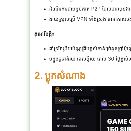
ដំណើរការជាបន្ទប់កាត P2P ដែលមានមុខងា
ងាយស្រួលប្រើ VPN ទាំងស្រុង ធានាការលេងឯ
គុណវិបត្តិ៖
គាំទ្រតែរូបិយប័ណ្ណគ្រីបតូសំខាន់ៗចំនួនប្រាំប៉ុ
បង្អួចទូទាត់រយៈពេលខ្លីរយៈពេល 30 ថ្ងៃភ្ជាប់ទ
2. ប្លុកសំណាង