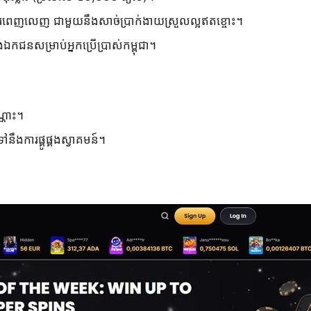
រពេញលេញ ជាមួយនឹងសាច់ប្រាក់ងាយស្រួលល្អឥតខ្ចោះ។
កជនសម្រាប់អ្នកប្រើប្រាស់កម្ពុជា។
ណ្ណោះ។
ៅនឹងការផ្គូផ្គងស្វាគមន៍។