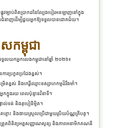
ាពផ្លូវច្បាប់ពិតប្រាកដនៃល្បែងបៀរអនឡាញនៅក្នុង
្នកជំនាញដើម្បីជួយអ្នកឱ្យទទួលបានជោគជ័យ។
សកម្ពុជា
ទទួលយកអ្នកលេងកម្ពុជានៅឆ្នាំ ២០២៦៖
ការប្រកួតប្រជែងខ្ពស់។
ិតខ្ពស់ និងកេរ្តិ៍ឈ្មោះឧស្សាហកម្មដ៏រឹងមាំ។
កក្នុងរយៈពេលប៉ុន្មានវិនាទី។
ល់ទន់ និងតុបៀនិម្មិត។
ចោះ និងងាយស្រួលប្រើជាមួយរូបិយប័ណ្ណគ្រីបតូ។
្រួតពិនិត្យអត្តសញ្ញាណសូន្យ និងភាពអនាមិកគណនី