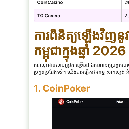
CoinCasino
២០
TG Casino
2
ការពិនិត្យឡើងវិញនូ
កម្ពុជាក្នុងឆ្នាំ 2026
ការឈ្នះជាប់លាប់ត្រូវការច្រើនជាងការអានគូប្រកួត
ប្រកួតប្រជែងទន់។ យើងបានធ្វើសវនកម្ម សាកល្បង 
1. CoinPoker