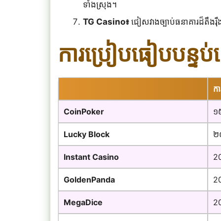
ទាំងស្រុង។
TG Casino៖
ជៀសវាងច្បាប់ធនាគារដ៏តឹងរ៉ឹ
ការប្រៀបធៀបបន្ទប់
កា
CoinPoker
១៥
Lucky Block
២០
Instant Casino
2
GoldenPanda
2
MegaDice
2